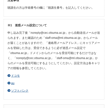
注意事項
聴講生の方は学籍番号の欄に「聴講生番号」を記入してください。
※1 迷惑メール設定について
申し込み完了後「noreply@cec.otsuma.ac.jp」から自動送信メールが送
られます。また確認のため「staff-oma@ml.otsuma.ac.jp」からメール
が届くことがありますので、「連絡用メールアドレス」にキャリアメー
ルを登録した方は、受信できるように必ず迷惑メール設定で
「otsuma.ac.jp」ドメインからのメールを受信可能にするだけではな
く、「noreply@cec.otsuma.ac.jp」「staff-oma@ml.otsuma.ac.jp」か
らのメールを受信可能にするようにしてください。設定方法は各キャリ
アの情報を参照してください。
ドコモ
au
ソフトバンク