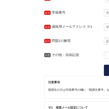
学籍番号
必須
連絡用メールアドレス ※1
必須
問題1の解答
必須
その他：自由記述
任意
注意事項
聴講生の方は学籍番号の欄に「聴講生番号」
※1 迷惑メール設定について