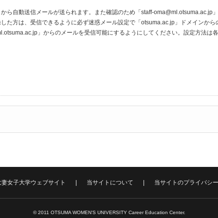
ac.jp」から自動送信メールが送られます。また確認のため「staff-oma@ml.otsuma
た方は、受信できるように必ず迷惑メール設定で「otsuma.ac.jp」ドメイン
staff-oma@ml.otsuma.ac.jp」からのメールを受信可能にするようにしてください。
大妻女子大学ウェブサイト
当サイトについて
当サイトのプライバシ
© 2011 OTSUMA WOMEN'S UNIVERSITY Career Education Center.