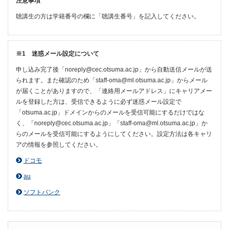
注意事項
聴講生の方は学籍番号の欄に「聴講生番号」を記入してください。
※1 迷惑メール設定について
申し込み完了後「noreply@cec.otsuma.ac.jp」から自動送信メールが送
られます。また確認のため「staff-oma@ml.otsuma.ac.jp」からメール
が届くことがありますので、「連絡用メールアドレス」にキャリアメー
ルを登録した方は、受信できるように必ず迷惑メール設定で
「otsuma.ac.jp」ドメインからのメールを受信可能にするだけではな
く、「noreply@cec.otsuma.ac.jp」「staff-oma@ml.otsuma.ac.jp」か
らのメールを受信可能にするようにしてください。設定方法は各キャリ
アの情報を参照してください。
ドコモ
au
ソフトバンク