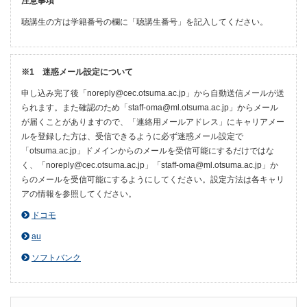
注意事項
聴講生の方は学籍番号の欄に「聴講生番号」を記入してください。
※1 迷惑メール設定について
申し込み完了後「noreply@cec.otsuma.ac.jp」から自動送信メールが送
られます。また確認のため「staff-oma@ml.otsuma.ac.jp」からメール
が届くことがありますので、「連絡用メールアドレス」にキャリアメー
ルを登録した方は、受信できるように必ず迷惑メール設定で
「otsuma.ac.jp」ドメインからのメールを受信可能にするだけではな
く、「noreply@cec.otsuma.ac.jp」「staff-oma@ml.otsuma.ac.jp」か
らのメールを受信可能にするようにしてください。設定方法は各キャリ
アの情報を参照してください。
ドコモ
au
ソフトバンク