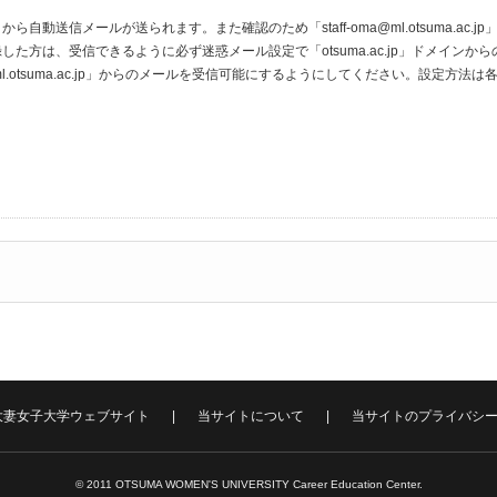
ac.jp」から自動送信メールが送られます。また確認のため「staff-oma@ml.otsuma
た方は、受信できるように必ず迷惑メール設定で「otsuma.ac.jp」ドメイン
staff-oma@ml.otsuma.ac.jp」からのメールを受信可能にするようにしてください。
大妻女子大学ウェブサイト
当サイトについて
当サイトのプライバシ
© 2011 OTSUMA WOMEN'S UNIVERSITY Career Education Center.