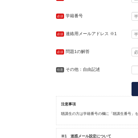
学籍番号
必須
連絡用メールアドレス ※1
必須
問題1の解答
必須
その他：自由記述
任意
注意事項
聴講生の方は学籍番号の欄に「聴講生番号」
※1 迷惑メール設定について