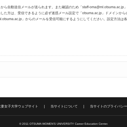
ac.jp」から自動送信メールが送られます。また確認のため「staff-oma@ml.otsuma
た方は、受信できるように必ず迷惑メール設定で「otsuma.ac.jp」ドメイン
staff-oma@ml.otsuma.ac.jp」からのメールを受信可能にするようにしてください。
大妻女子大学ウェブサイト
当サイトについて
当サイトのプライバシ
© 2011 OTSUMA WOMEN'S UNIVERSITY Career Education Center.