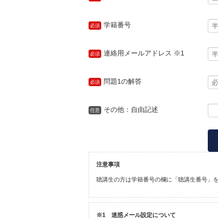
学籍番号
必須
連絡用メールアドレス ※1
必須
問題1の解答
必須
その他：自由記述
任意
注意事項
聴講生の方は学籍番号の欄に「聴講生番号」
※1 迷惑メール設定について